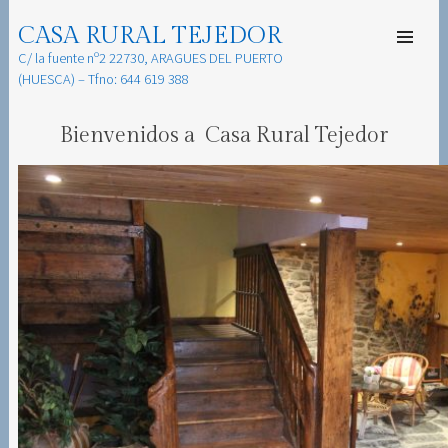
CASA RURAL TEJEDOR
SKIP TO
CONTENT
C/ la fuente nº2 22730, ARAGUES DEL PUERTO
Men
(HUESCA) – Tfno: 644 619 388
Bienvenidos a Casa Rural Tejedor